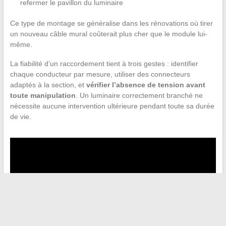
refermer le pavillon du luminaire
Ce type de montage se généralise dans les rénovations où tirer
un nouveau câble mural coûterait plus cher que le module lui-
même.
La fiabilité d’un raccordement tient à trois gestes : identifier
chaque conducteur par mesure, utiliser des connecteurs
adaptés à la section, et
vérifier l’absence de tension avant
toute manipulation
. Un luminaire correctement branché ne
nécessite aucune intervention ultérieure pendant toute sa durée
de vie.