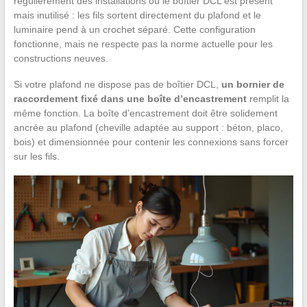
régulièrement des installations où le boîtier DCL est présent
mais inutilisé : les fils sortent directement du plafond et le
luminaire pend à un crochet séparé. Cette configuration
fonctionne, mais ne respecte pas la norme actuelle pour les
constructions neuves.
Si votre plafond ne dispose pas de boîtier DCL,
un bornier de
raccordement fixé dans une boîte d’encastrement
remplit la
même fonction. La boîte d’encastrement doit être solidement
ancrée au plafond (cheville adaptée au support : béton, placo,
bois) et dimensionnée pour contenir les connexions sans forcer
sur les fils.